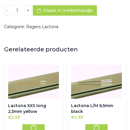
Lactona
-
+
Plaats in winkelmandje
XL
10,0mm
transparant
Categorie:
Ragers Lactona
aantal
Gerelateerde producten
Lactona XXS long
Lactona L/M 6,5mm
2,5mm yellow
black
€
2,99
€
2,99