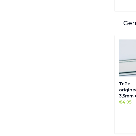
Ger
TePe
origine
3,5mm 
€
4,95