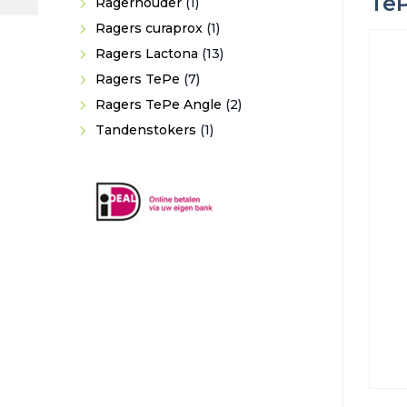
TeP
product
1
Ragerhouder
1
product
1
Ragers curaprox
1
product
13
Ragers Lactona
13
7
producten
Ragers TePe
7
producten
2
Ragers TePe Angle
2
1
producten
Tandenstokers
1
product