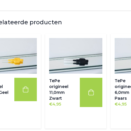
elateerde producten
TePe
TePe
el
origineel
origine
Geel
11,0mm
6,0mm
Zwart
Paars
€
4,95
€
4,95