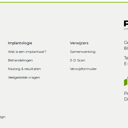
G
Implantologie
Verwijzers
8
Wat is een implantaat?
Samenwerking
T
Behandelingen
3-D Scan
E
Nazorg & resultaten
Verwijsformulier
Veelgestelde vragen
Pr
D
sign