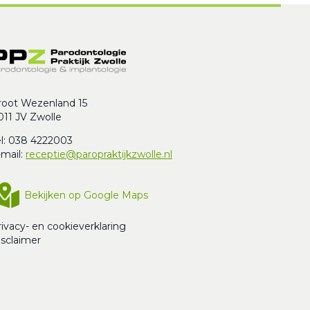
root Wezenland 15
011 JV Zwolle
el: 038 4222003
-mail:
receptie@paropraktijkzwolle.nl
Bekijken op Google Maps
ivacy- en cookieverklaring
isclaimer