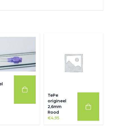
el
TePe
origineel
2,6mm
Rood
€
4,95