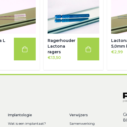
a L
Ragerhouder
Lacton
Lactona
5,0mm 
ragers
€
2,99
€
13,50
G
Implantologie
Verwijzers
8
Wat is een implantaat?
Samenwerking