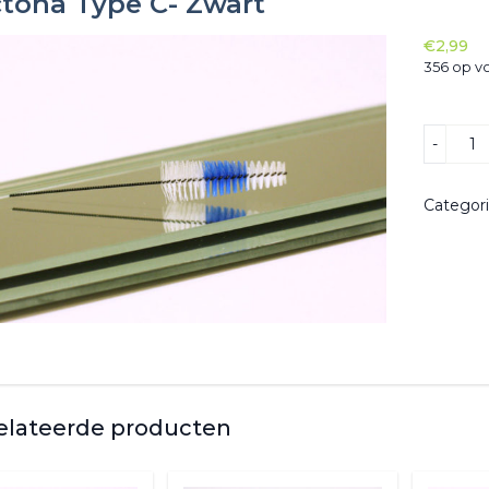
tona Type C- Zwart
€
2,99
356 op v
Lactona
-
Type
C-
Zwart
Categor
aantal
elateerde producten