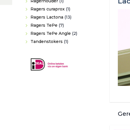
Lac
product
1
Ragerhouder
1
product
1
Ragers curaprox
1
product
13
Ragers Lactona
13
7
producten
Ragers TePe
7
producten
2
Ragers TePe Angle
2
1
producten
Tandenstokers
1
product
Ger