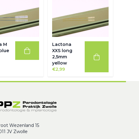
a M
Lactona
blue
XXS long
2,5mm
yellow
€
2,99
root Wezenland 15
011 JV Zwolle