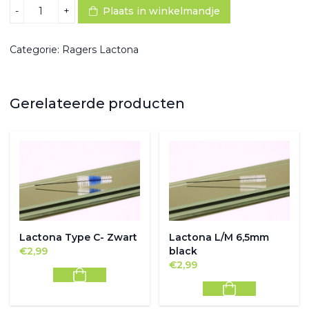
Lactona
-
+
Plaats in winkelmandje
XXS
long
2,5mm
Categorie:
Ragers Lactona
yellow
aantal
Gerelateerde producten
Lactona Type C- Zwart
Lactona L/M 6,5mm
€
2,99
black
€
2,99