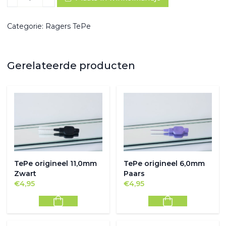
origineel
5,3mm
Groen
Categorie:
Ragers TePe
aantal
Gerelateerde producten
TePe origineel 11,0mm
TePe origineel 6,0mm
Zwart
Paars
€
4,95
€
4,95