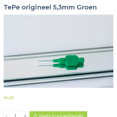
TePe origineel 5,3mm Groen
€
4,95
TePe
-
+
Plaats in winkelmandje